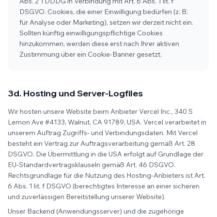
Abs. 2 TDDDG in Verbindung mit Art. 6 Abs. 1 lit. f
DSGVO. Cookies, die einer Einwilligung bedürfen (z. B.
für Analyse oder Marketing), setzen wir derzeit nicht ein.
Sollten künftig einwilligungspflichtige Cookies
hinzukommen, werden diese erst nach Ihrer aktiven
Zustimmung über ein Cookie-Banner gesetzt.
3d. Hosting und Server-Logfiles
Wir hosten unsere Website beim Anbieter Vercel Inc., 340 S
Lemon Ave #4133, Walnut, CA 91789, USA. Vercel verarbeitet in
unserem Auftrag Zugriffs- und Verbindungsdaten. Mit Vercel
besteht ein Vertrag zur Auftragsverarbeitung gemäß Art. 28
DSGVO. Die Übermittlung in die USA erfolgt auf Grundlage der
EU-Standardvertragsklauseln gemäß Art. 46 DSGVO.
Rechtsgrundlage für die Nutzung des Hosting-Anbieters ist Art.
6 Abs. 1 lit. f DSGVO (berechtigtes Interesse an einer sicheren
und zuverlässigen Bereitstellung unserer Website).
Unser Backend (Anwendungsserver) und die zugehörige