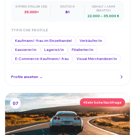
OFFENE STELLEN (DE)
DEUTSCH
GEHALT / JAHR
(BRUTTO)
35.000+
B1
22.000 – 35.000 €
TYPISCHE PROFILE
Kaufmann/-frau im Einzelhandel
Verkäufer/in
Kassierer/in
Lagerist/in
Filialleiter/in
E-Commerce-Kaufmann/-frau
Visual Merchandiser/in
Profile ansehen →
Sehr hohe Nachfrage
07