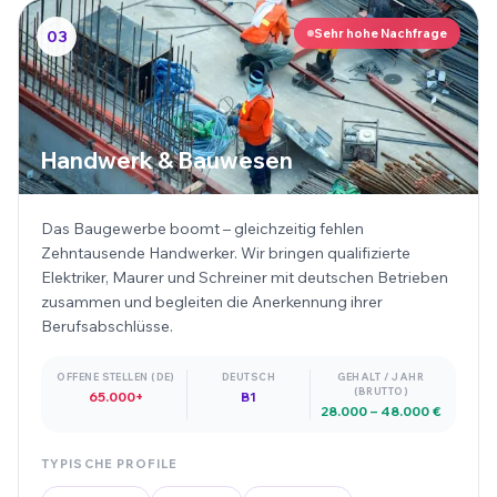
Sehr hohe Nachfrage
03
Handwerk & Bauwesen
Das Baugewerbe boomt – gleichzeitig fehlen
Zehntausende Handwerker. Wir bringen qualifizierte
Elektriker, Maurer und Schreiner mit deutschen Betrieben
zusammen und begleiten die Anerkennung ihrer
Berufsabschlüsse.
OFFENE STELLEN (DE)
DEUTSCH
GEHALT / JAHR
(BRUTTO)
65.000+
B1
28.000 – 48.000 €
TYPISCHE PROFILE