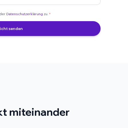
 der
Datenschutzerklärung
zu.
*
icht senden
kt miteinander