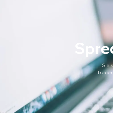
Sprec
Sie 
freuen