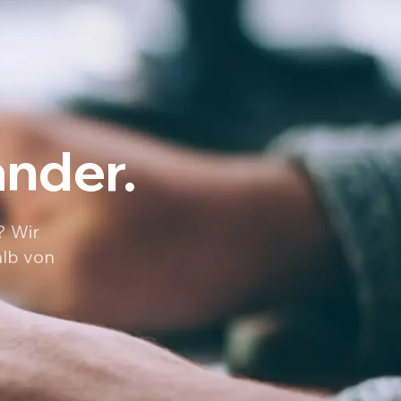
ander.
? Wir
alb von