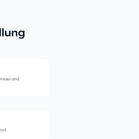
llung
niveau und
ool.