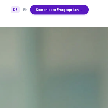
DE
EN
Kostenloses Erstgespräch
→
|